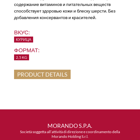
содержание витаминов и питательных веществ
способствует здоровью кожи и блеску шерсти. Без
добавления консервантов и красителей.
ВКУС:
КУРИЦА
ФОРМАТ:
2,5 KG
PRODUCT DETAILS
MORANDO S.P.A.
Società soggetta all’attività di direzione e coordinamento della
Morando Holding S.r.l.