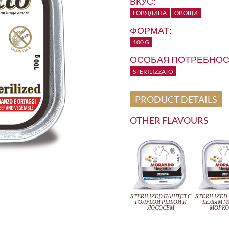
ВКУС:
ГОВЯДИНА
ОВОЩИ
ФОРМАТ:
100 G
ОСОБАЯ ПОТРЕБНОС
STERILIZZATO
PRODUCT DETAILS
OTHER FLAVOURS
STERILIZED ПАШТЕТ С
STERILIZED
ГОЛУБОЙ РЫБОЙ И
БЕЛЫМ М
ЛОСОСЕМ
МОРК