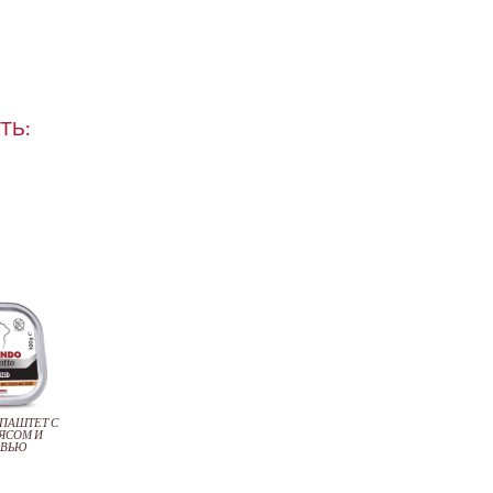
ТЬ:
 ПАШТЕТ С
ЯСОМ И
ОВЬЮ