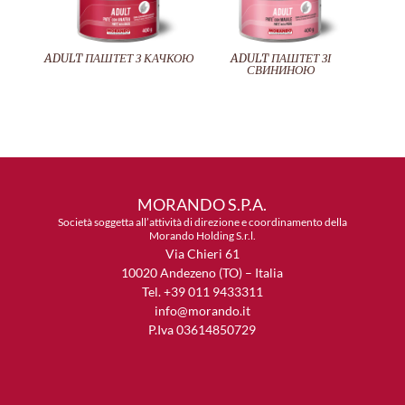
ADULT ПАШТЕТ З КАЧКОЮ
ADULT ПАШТЕТ ЗІ
СВИНИНОЮ
MORANDO S.P.A.
Società soggetta all’attività di direzione e coordinamento della
Morando Holding S.r.l.
Via Chieri 61
10020 Andezeno (TO) – Italia
Tel. +39 011 9433311
info@morando.it
P.Iva 03614850729