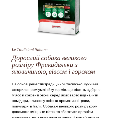
Le Tradizioni Italiane
Дорослий собака великого
розміру Фрикадельки з
яловичиною, вівсом і горохом
На основі рецептів традиційної італійської кухні ми
створили преміумлінійку кормів, що містять відбірне
м’ясо й соковиті овочі, серед яких варто відзначити
помідори, оливкову олію та ароматичні трави,
популярні в Італії. Собакам великого розміру корм
допоможе зміцнити кістки та збагатити організм
вітамінами, що сприятиме активізації метаболічних