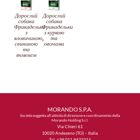
Дорослий
Дорослий
собака
собака
Фрикадельки
Фрикадельки
з
з куркою
яловичиною,
та
свининою
овочами
та
ячменем
MORANDO S.P.A.
Società soggetta all’attività di direzione e coordinamento della
Morando Holding S.r.l.
Via Chieri 61
10020 Andezeno (TO) – Italia
Tel. +39 011 9433311