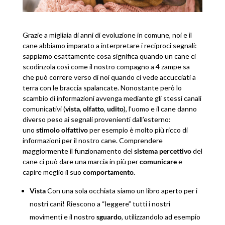
Grazie a migliaia di anni di evoluzione in comune, noi e il
cane abbiamo imparato a interpretare i reciproci segnali:
sappiamo esattamente cosa significa quando un cane ci
scodinzola così come il nostro compagno a 4 zampe sa
che può correre verso di noi quando ci vede accucciati a
terra con le braccia spalancate. Nonostante però lo
scambio di informazioni avvenga mediante gli stessi canali
comunicativi (
vista
,
olfatto
,
udito
), l’uomo e il cane danno
diverso peso ai segnali provenienti dall’esterno:
uno
stimolo olfattivo
per esempio è molto più ricco di
informazioni per il nostro cane. Comprendere
maggiormente il funzionamento del
sistema percettivo
del
cane ci può dare una marcia in più per
comunicare
e
capire meglio il suo
comportamento
.
Vista
Con una sola occhiata siamo un libro aperto per i
nostri cani! Riescono a “leggere” tutti i nostri
movimenti e il nostro
sguardo
, utilizzandolo ad esempio