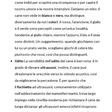
come indizi per scoprire una ricompensa o per capire il
nostro umore e le nostre intenzioni. Datiamo un mito: il
cane non vede in
bianco
e
nero
, ma distingue
diversamente da noi i
colori
: il rosso, l’arancione, il giallo
e il verde sono percepiti come un’unica tonalità,
tendente al giallo chiaro; mentre l’azzurro, il blu e il viola
sono distinti. Un suggerimento: quando giochiamo con
lui su un prato verde, scegliamo giochi di colore blu
piuttosto che rossi, così che possa distinguerli.
Udito
La sensibilità dell’
udito
del cane è ben nota: è in
grado di rilevare
ultrasuoni
. Inoltre, il cane può
direzionare le orecchie verso lo stimolo acustico, così
da migliorarne la percezione. È per questo che
il
fischietto
ad ultrasuoni, comunemente utilizzato
nell’addestramento dei mammiferi marini, trova largo
impiego nella cinofilia moderna per richiamare il cane da
lunga distanza: gli ultrasuoni emessi infatti ricoprono