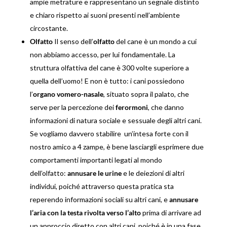
ampie metrature e rappresentano un segnale distinto
e chiaro rispetto ai suoni presenti nell’ambiente
circostante.
Olfatto
Il senso dell’
olfatto
del cane è un mondo a cui
non abbiamo accesso, per lui fondamentale. La
struttura olfattiva del cane è 300 volte superiore a
quella dell’uomo! E non è tutto: i cani possiedono
l’
organo vomero-nasale
, situato sopra il palato, che
serve per la percezione dei
ferormoni
, che danno
informazioni di natura sociale e sessuale degli altri cani.
Se vogliamo davvero stabilire un’intesa forte con il
nostro amico a 4 zampe, è bene lasciargli esprimere due
comportamenti importanti legati al mondo
dell’olfatto:
annusare le urine
e le deiezioni di altri
individui, poiché attraverso questa pratica sta
reperendo informazioni sociali su altri cani, e
annusare
l’aria con la testa rivolta verso l’alto
prima di arrivare ad
un approccio diretto con altri cani, poiché è in una fase