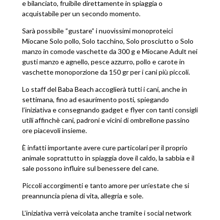
e bilanciato, fruibile direttamente in spiaggia o
acquistabile per un secondo momento.
Sarà possibile “gustare” i nuovissimi monoproteici
Miocane Solo pollo, Solo tacchino, Solo prosciutto o Solo
manzo in comode vaschette da 300 g e Miocane Adult nei
gusti manzo e agnello, pesce azzurro, pollo e carote in
vaschette monoporzione da 150 gr per i cani più piccoli.
Lo staff del Baba Beach accoglierà tutti i cani, anche in
settimana, fino ad esaurimento posti, spiegando
l’iniziativa e consegnando gadget e flyer con tanti consigli
utili affinchè cani, padroni e vicini di ombrellone passino
ore piacevoli insieme.
È infatti importante avere cure particolari per il proprio
animale soprattutto in spiaggia dove il caldo, la sabbia e il
sale possono influire sul benessere del cane.
Piccoli accorgimenti e tanto amore per un’estate che si
preannuncia piena di vita, allegria e sole.
L’iniziativa verrà veicolata anche tramite i social network