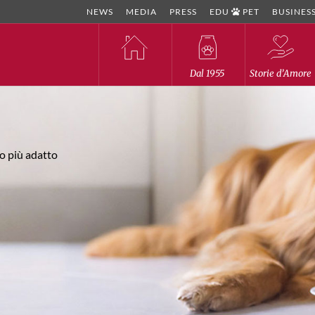
NEWS
MEDIA
PRESS
EDU
PET
BUSINES
Dal 1955
Storie d’Amore
lo più adatto