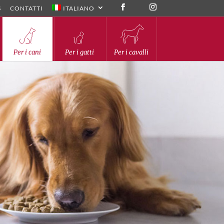
S
CONTATTI
ITALIANO
Per i cani
Per i gatti
Per i cavalli