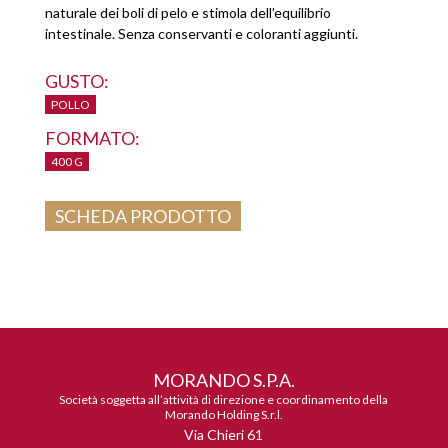
naturale dei boli di pelo e stimola dell’equilibrio
intestinale. Senza conservanti e coloranti aggiunti.
GUSTO:
POLLO
FORMATO:
400 G
SCHEDA PRODOTTO
MORANDO S.P.A.
Società soggetta all’attività di direzione e coordinamento della
Morando Holding S.r.l.
Via Chieri 61