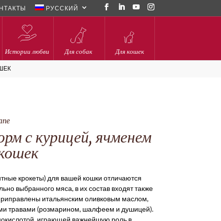
НТАКТЫ
РУССКИЙ
Истории любви
Для собак
Для кошек
ОШЕК
iane
орм с курицей, ячменем
 кошек
титные крокеты) для вашей кошки отличаются
но выбранного мяса, в их состав входят также
 приправлены итальянским оливковым маслом,
и травами (розмарином, шалфеем и душицей).
окислотой, играющей важнейшую роль в