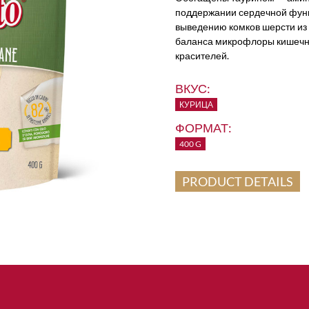
поддержании сердечной функ
выведению комков шерсти из
баланса микрофлоры кишечни
красителей.
ВКУС:
КУРИЦА
ФОРМАТ:
400 G
PRODUCT DETAILS