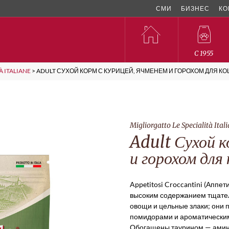
СМИ
БИЗНЕС
КО
C 1955
À ITALIANE
>
ADULT СУХОЙ КОРМ С КУРИЦЕЙ, ЯЧМЕНЕМ И ГОРОХОМ ДЛЯ К
Migliorgatto Le Specialità Ital
Adult Сухой к
и горохом для
Appetitosi Croccantini (Аппе
высоким содержанием тщатель
овощи и цельные злаки; они
помидорами и ароматическим
Обогащены таурином — амин