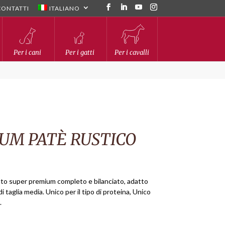
CONTATTI
ITALIANO
Per i cani
Per i gatti
Per i cavalli
UM PATÈ RUSTICO
to super premium completo e bilanciato, adatto
di taglia media. Unico per il tipo di proteina, Unico
.