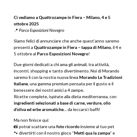
Ci vediamo a Quattrozampe in Fiera – Milano, 4 e 5
ottobre 2025
📍
Parco Esposizioni Novegro
Siamo felici di annunciare che anche quest’anno saremo
presenti a
Quattrozampe in Fiera – tappa di Milano
, il 4 e
5 ottobre al
Parco Esposizioni Novegro
!
Due giorni dedicati a chi ama gli animali, tra attività,
incontri, shopping e tanto divertimento. Noi di Morando
saremo lì con la nostra nuova linea
Morando Le Tradizioni
Italiane
, una gamma premium pensata per il gusto e il
benessere dei nostri amici a 4 zampe.
Ricette complete, ispirate alla dieta mediterranea, con
ingredienti selezionati a base di carne, verdure, olio
d’oliva ed erbe aromatiche
… da leccarsi i baffi!
Ma non finisce qui:
📸 potrai scattare una
foto ricordo
insieme al tuo pet
🐾 divertirti con il nostro gioco “
Metti qua la zampa
” e