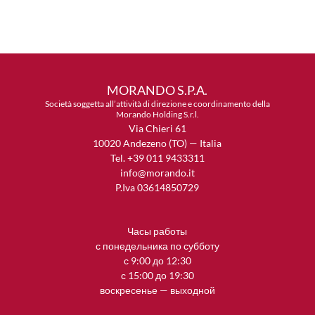
MORANDO S.P.A.
Società soggetta all’attività di direzione e coordinamento della
Morando Holding S.r.l.
Via Chieri 61
10020 Andezeno (TO) — Italia
Tel. +39 011 9433311
info@morando.it
P.Iva 03614850729
Часы работы
с понедельника по субботу
с 9:00 до 12:30
с 15:00 до 19:30
воскресенье — выходной