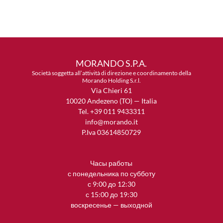
MORANDO S.P.A.
Società soggetta all’attività di direzione e coordinamento della
Morando Holding S.r.l.
Via Chieri 61
10020 Andezeno (TO) — Italia
Tel. +39 011 9433311
info@morando.it
P.Iva 03614850729
Часы работы
с понедельника по субботу
с 9:00 до 12:30
с 15:00 до 19:30
воскресенье — выходной