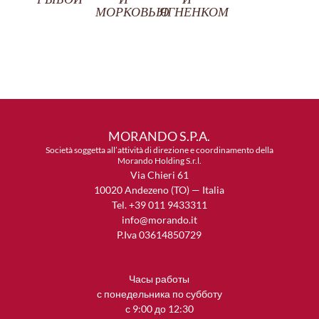
МОРКОВЬЮ
ЯГНЕНКОМ
MORANDO S.P.A.
Società soggetta all’attività di direzione e coordinamento della
Morando Holding S.r.l.
Via Chieri 61
10020 Andezeno (TO) — Italia
Tel. +39 011 9433311
info@morando.it
P.Iva 03614850729
Часы работы
с понедельника по субботу
с 9:00 до 12:30