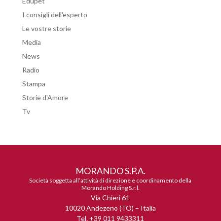
Edupet
I consigli dell'esperto
Le vostre storie
Media
News
Radio
Stampa
Storie d'Amore
Tv
MORANDO S.P.A.
Società soggetta all’attività di direzione e coordinamento della
Morando Holding S.r.l.
Via Chieri 61
10020 Andezeno (TO) – Italia
Tel. +39 011 9433311